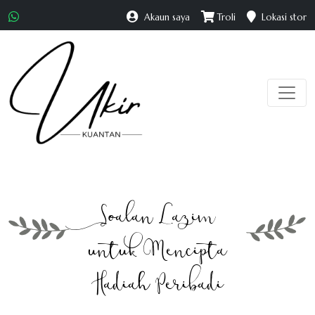
Akaun saya
Troli
Lokasi stor
Soalan Lazim
untuk Mencipta
Hadiah Peribadi