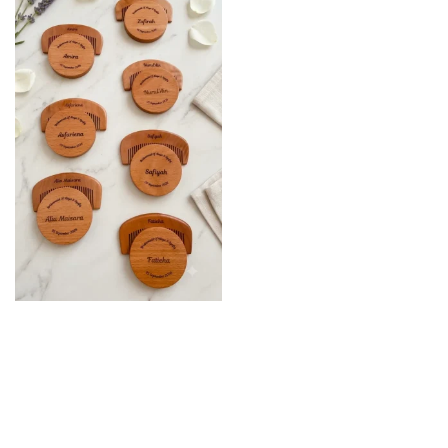
Chat with Us
AI Agent
Hello! How can I assist you today?