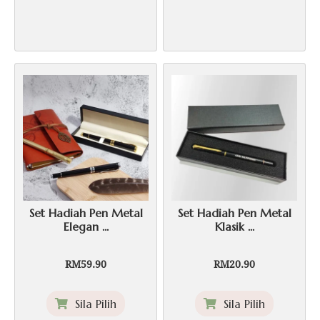
has
multiple
variants.
The
options
may
be
chosen
on
the
product
page
Set Hadiah Pen Metal
Set Hadiah Pen Metal
Elegan ...
Klasik ...
RM
59.90
RM
20.90
This
This
Sila Pilih
Sila Pilih
product
product