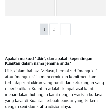
has
has
multiple
multiple
variants.
variants.
The
The
options
options
1
2
→
may
may
be
be
chosen
chosen
on
on
the
the
Apakah maksud “Ukir”, dan apakah kepentingan
Kuantan dalam nama jenama anda?
product
product
page
page
Ukir, dalam bahasa Melayu, bermaksud “mengukir”
atau “mengukir.” Ia mencerminkan komitmen kami
terhadap seni ukiran yang rumit dan ketukangan yang
diperibadikan. Kuantan adalah tempat asal kami,
menandakan hubungan kami dengan warisan budaya
yang kaya di Kuantan, sebuah bandar yang terkenal
dengan seni dan kraf tradisionalnya.