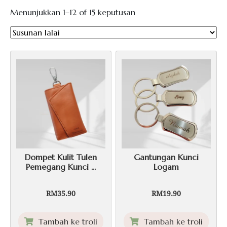
Menunjukkan 1–12 of 15 keputusan
Dompet Kulit Tulen
Gantungan Kunci
Pemegang Kunci ...
Logam
Chat with Us
AI Agent
RM
35.90
RM
19.90
Hello! How can I assist you today?
Tambah ke troli
Tambah ke troli