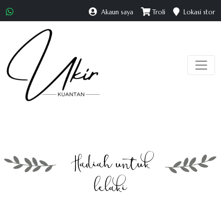
Akaun saya
Troli
Lokasi stor
Hadiah untuk
lelaki