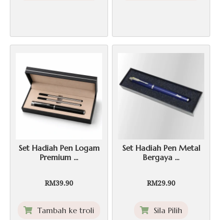
Set Hadiah Pen Logam
Set Hadiah Pen Metal
Premium ...
Bergaya ...
RM
39.90
RM
29.90
This
Tambah ke troli
Sila Pilih
product